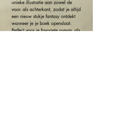
unieke illustratie aan zowel de
voor- als achterkant, zodat je altijd
een nieuw stukje fantasy ontdekt
wanneer je je boek openslaat.
Perfect voor je favoriete roman, als
verzamelitem of als cadeau voor
een mede-boekenliefhebber.
✨ Hoogwaardige kwaliteit
✨ Dubbelzijdige full colour
bedrukking
✨ Stevig en duurzaam materiaal
✨ Exclusieve illustraties uit de
wereld van
The Entwined Fates
✨ Ideaal voor dagelijks gebruik én
verzamelaars
Een goed verhaal verdient een
bladwijzer die net zo bijzonder is
als de reis zelf.