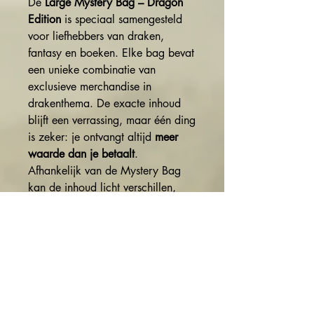
De
Large Mystery Bag – Dragon
Edition
is speciaal samengesteld
voor liefhebbers van draken,
fantasy en boeken. Elke bag bevat
een unieke combinatie van
exclusieve merchandise in
drakenthema. De exacte inhoud
blijft een verrassing, maar één ding
is zeker: je ontvangt altijd
meer
waarde dan je betaalt
.
Afhankelijk van de Mystery Bag
kan de inhoud licht verschillen,
waardoor iedere bag een eigen
karakter heeft. Zo blijft het
uitpakken een echte verrassing.
✨ Winkelwaarde van
meer dan
€60
✨ Volledig in drakenthema
✨ Exclusieve
The Entwined