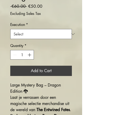
Regular
Sale
 €60.00 
€50.00
Price
Price
Excluding Sales Tax
Execution
*
Quantity
*
Add to Cart
Large Mystery Bag – Dragon
Edition 🐉
Laat je verrassen door een
magische selectie merchandise uit
de wereld van
The Entwined Fates
.