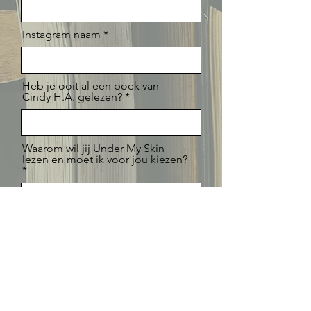
Instagram naam
Heb je ooit al een boek van
Cindy H.A. gelezen?
Waarom wil jij Under My Skin
lezen en moet ik voor jou kiezen?
Send