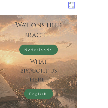
ME
NU
Wat ons hier
bracht…
Nederlands
What
brought us
here...
English